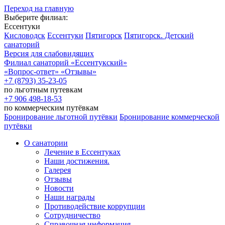
Переход на главную
Выберите филиал:
Ессентуки
Кисловодск
Ессентуки
Пятигорск
Пятигорск. Детский
санаторий
Версия для слабовидящих
Филиал санаторий
«Ессентукский»
«Вопрос-ответ»
«Отзывы»
+7 (8793) 35-23-05
по льготным путевкам
+7 906 498-18-53
по коммерческим путёвкам
Бронирование льготной путёвки
Бронирование коммерческой
путёвки
О санатории
Лечение в Ессентуках
Наши достижения.
Галерея
Отзывы
Новости
Наши награды
Противодействие коррупции
Сотрудничество
Справочная информация