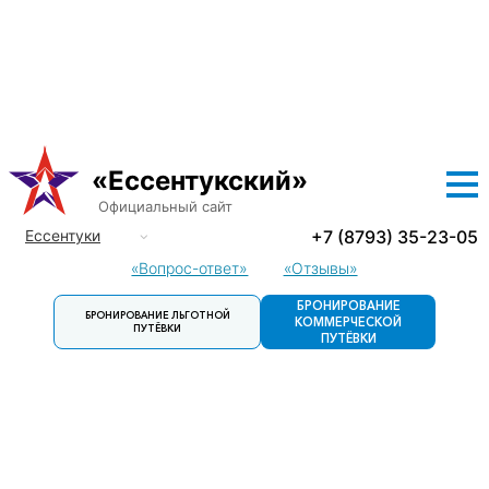
О САНАТОРИИ
ЛЕЧЕНИЕ
ПРОЖИВАНИЕ
ЦЕНЫ
ЛЬГОТНЫЕ ПУТЕВКИ
ДОСУГ
КОНТАКТЫ
«Ессентукский»
Официальный сайт
+7 (8793) 35-23-05
Ессентуки
Кисловодск
«Вопрос-ответ»
«Отзывы»
Пятигорск
БРОНИРОВАНИЕ
БРОНИРОВАНИЕ ЛЬГОТНОЙ
Пятигорск.
КОММЕРЧЕСКОЙ
ПУТЁВКИ
Детский
ПУТЁВКИ
санаторий