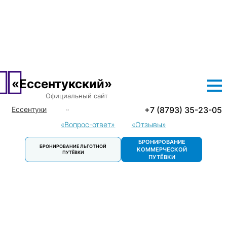
О САНАТОРИИ
ЛЕЧЕНИЕ
ПРОЖИВАНИЕ
ЦЕНЫ
ЛЬГОТНЫЕ ПУТЕВКИ
ДОСУГ
КОНТАКТЫ
«Ессентукский»
Официальный сайт
+7 (8793) 35-23-05
Ессентуки
Кисловодск
«Вопрос-ответ»
«Отзывы»
Пятигорск
БРОНИРОВАНИЕ
БРОНИРОВАНИЕ ЛЬГОТНОЙ
Пятигорск.
КОММЕРЧЕСКОЙ
ПУТЁВКИ
Детский
ПУТЁВКИ
санаторий