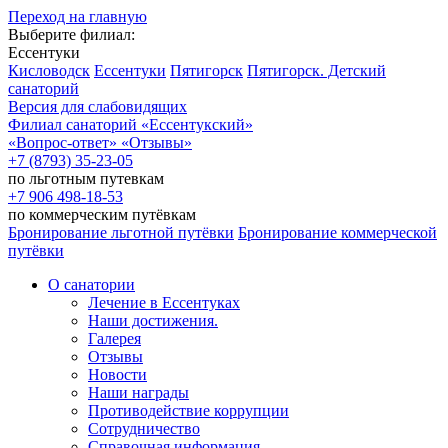
Переход на главную
Выберите филиал:
Ессентуки
Кисловодск
Ессентуки
Пятигорск
Пятигорск. Детский
санаторий
Версия для слабовидящих
Филиал санаторий
«Ессентукский»
«Вопрос-ответ»
«Отзывы»
+7 (8793) 35-23-05
по льготным путевкам
+7 906 498-18-53
по коммерческим путёвкам
Бронирование льготной путёвки
Бронирование коммерческой
путёвки
О санатории
Лечение в Ессентуках
Наши достижения.
Галерея
Отзывы
Новости
Наши награды
Противодействие коррупции
Сотрудничество
Справочная информация