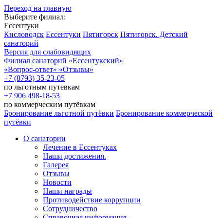
Переход на главную
Выберите филиал:
Ессентуки
Кисловодск
Ессентуки
Пятигорск
Пятигорск. Детский
санаторий
Версия для слабовидящих
Филиал санаторий
«Ессентукский»
«Вопрос-ответ»
«Отзывы»
+7 (8793) 35-23-05
по льготным путевкам
+7 906 498-18-53
по коммерческим путёвкам
Бронирование льготной путёвки
Бронирование коммерческой
путёвки
О санатории
Лечение в Ессентуках
Наши достижения.
Галерея
Отзывы
Новости
Наши награды
Противодействие коррупции
Сотрудничество
Справочная информация